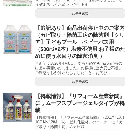
うぞよろしくお願いいたします。
記事を読む
【追記あり】商品出荷停止中のご案内
（カビ取り・除菌工房の除菌剤【クリ
ア】子どもプール・ベビーバス用
（500㎖×2本）塩素不使用 お子様のた
めに使う水回りの除菌消臭 ）
※追記：2020年4月8日、あらためてAmazonからの
出品を再開いたしました。お客様には大変ご不便、
ご迷惑をおかけいたしましたこと、お詫び...
記事を読む
【掲載情報】『リフォーム産業新聞』
にリムーブスプレージェルタイプが掲
載
【掲載情報】 『リフォーム産業新聞』（2017年10月
10日No.1284） の「差別化建材」のコーナーに「カ
ビ取り・除菌工房」のカビ取...