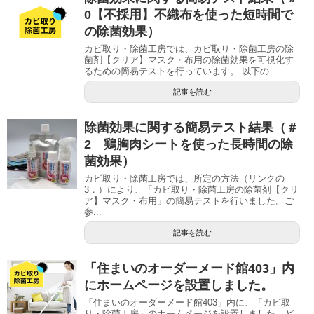
0【不採用】不織布を使った短時間で
の除菌効果）
カビ取り・除菌工房では、カビ取り・除菌工房の除
菌剤【クリア】マスク・布用の除菌効果を可視化す
るための簡易テストを行っています。 以下の...
記事を読む
除菌効果に関する簡易テスト結果（＃
2 鶏胸肉シートを使った長時間の除
菌効果）
カビ取り・除菌工房では、所定の方法（リンクの
3．）により、「カビ取り・除菌工房の除菌剤【クリ
ア】マスク・布用」の簡易テストを行いました。ご
参...
記事を読む
「住まいのオーダーメード館403」内
にホームページを設置しました。
「住まいのオーダーメード館403」内に、「カビ取
り・除菌工房」のホームページを設置しました。ど