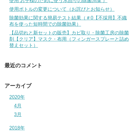
使用 お子様のために使う水回りの除菌消臭 ）
使用ボトルの変更について（お詫びとお知らせ）
除菌効果に関する簡易テスト結果（＃0【不採用】不織
布を使った短時間での除菌効果）
【品切れと新セットの販売】カビ取り・除菌工房の除菌
剤【クリア】マスク・布用（フィンガースプレーと詰め
替えセット）
最近のコメント
アーカイブ
2020年
4月
3月
2018年