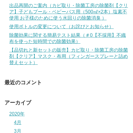
出品再開のご案内（カビ取り・除菌工房の除菌剤【クリ
ア】子どもプール・ベビーバス用（500㎖×2本）塩素不
使用 お子様のために使う水回りの除菌消臭 ）
使用ボトルの変更について（お詫びとお知らせ）
除菌効果に関する簡易テスト結果（＃0【不採用】不織
布を使った短時間での除菌効果）
【品切れと新セットの販売】カビ取り・除菌工房の除菌
剤【クリア】マスク・布用（フィンガースプレーと詰め
替えセット）
最近のコメント
アーカイブ
2020年
4月
3月