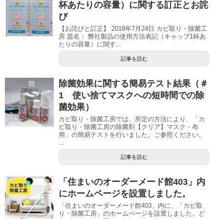
杯あたりの容量）に関する訂正とお詫
び
【お詫びと訂正】 2018年7月24日 カビ取り・除菌工
房 題名： 弊社製品の使用方法表記（キャップ1杯あ
たりの容量）に関す...
記事を読む
除菌効果に関する簡易テスト結果（＃
1 使い捨てマスクへの短時間での除
菌効果）
カビ取り・除菌工房では、所定の方法により、「カ
ビ取り・除菌工房の除菌剤【クリア】マスク・布
用」の簡易テストを行いました。ご参照ください。
...
記事を読む
「住まいのオーダーメード館403」内
にホームページを設置しました。
「住まいのオーダーメード館403」内に、「カビ取
り・除菌工房」のホームページを設置しました。ど