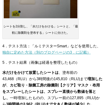
シートを2分割し、「水だけをかける」シートと、「最
初に除菌剤を塗布する」シートに分けた。
4．テスト方法：「ルミテスターSmart」などを使用した、
独自に定めた方法（別のブログページの3．に記載）
5．テスト結果（画像は経過を整理したもの）
水だけをかけて放置したシートは
、塗布前の
43,468（RLU）から3時間後の145,810（RLU)まで
増加した
が
、
カビ取り・除菌工房の除菌剤【クリア】マスク・布用
をスプレーしたシートは、スプレー直後から数値を落と
し、
一時増加したものの、スプレー前の127,895（RLU)か
ら
3時間後の3,962（RLU)まで大きく数値が減少した。