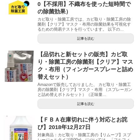
0【不採用】不織布を使った短時間で
の除菌効果）
カビ取り・除菌工房では、カビ取り・除菌工房の除
菌剤【クリア】マスク・布用の除菌効果を可視化す
るための簡易テストを行っています。 以下の...
記事を読む
【品切れと新セットの販売】カビ取
り・除菌工房の除菌剤【クリア】マス
ク・布用（フィンガースプレーと詰め
替えセット）
Amazonで販売しておりました、 カビ取り・除菌工
房の除菌剤【クリア】マスク・布用 （スプレーガン
と詰め替えボトルセット）（正味量...
記事を読む
【ＦＢＡ在庫切れに伴う対応とお詫
び】2018年12月27日
対象商品：カビ取り・除菌工房の【リムーブ】スプ
レージェルタイプ(500g) については、「フルフィ