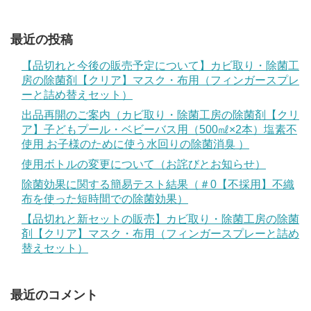
最近の投稿
【品切れと今後の販売予定について】カビ取り・除菌工
房の除菌剤【クリア】マスク・布用（フィンガースプレ
ーと詰め替えセット）
出品再開のご案内（カビ取り・除菌工房の除菌剤【クリ
ア】子どもプール・ベビーバス用（500㎖×2本）塩素不
使用 お子様のために使う水回りの除菌消臭 ）
使用ボトルの変更について（お詫びとお知らせ）
除菌効果に関する簡易テスト結果（＃0【不採用】不織
布を使った短時間での除菌効果）
【品切れと新セットの販売】カビ取り・除菌工房の除菌
剤【クリア】マスク・布用（フィンガースプレーと詰め
替えセット）
最近のコメント