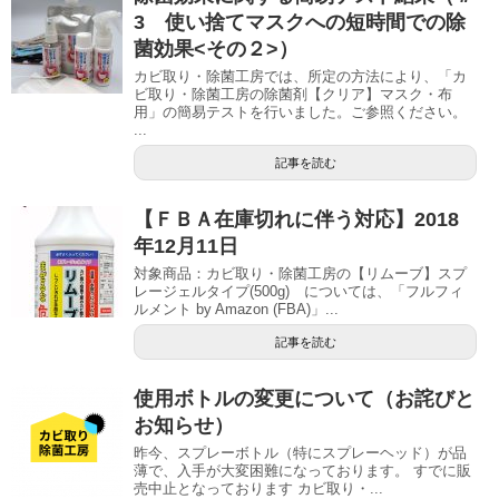
3 使い捨てマスクへの短時間での除
菌効果<その２>）
カビ取り・除菌工房では、所定の方法により、「カ
ビ取り・除菌工房の除菌剤【クリア】マスク・布
用」の簡易テストを行いました。ご参照ください。
...
記事を読む
【ＦＢＡ在庫切れに伴う対応】2018
年12月11日
対象商品：カビ取り・除菌工房の【リムーブ】スプ
レージェルタイプ(500g) については、「フルフィ
ルメント by Amazon (FBA)」...
記事を読む
使用ボトルの変更について（お詫びと
お知らせ）
昨今、スプレーボトル（特にスプレーヘッド）が品
薄で、入手が大変困難になっております。 すでに販
売中止となっております カビ取り・...