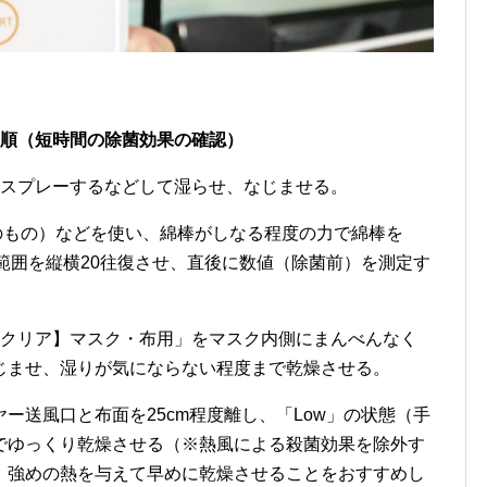
手順（短時間の除菌効果の確認）
くスプレーするなどして湿らせ、なじませる。
綿棒状のもの）などを使い、綿棒がしなる程度の力で綿棒を
範囲を縦横20往復させ、直後に数値（除菌前）を測定す
【クリア】マスク・布用」をマスク内側にまんべんなく
じませ、湿りが気にならない程度まで乾燥させる。
ー送風口と布面を25cm程度離し、「Low」の状態（手
でゆっくり乾燥させる（※熱風による殺菌効果を除外す
、強めの熱を与えて早めに乾燥させることをおすすめし