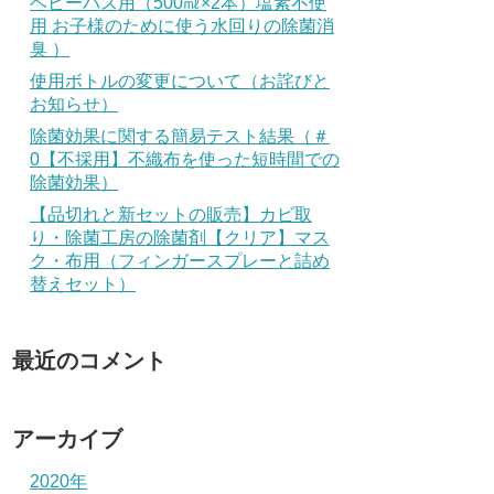
ベビーバス用（500㎖×2本）塩素不使
用 お子様のために使う水回りの除菌消
臭 ）
使用ボトルの変更について（お詫びと
お知らせ）
除菌効果に関する簡易テスト結果（＃
0【不採用】不織布を使った短時間での
除菌効果）
【品切れと新セットの販売】カビ取
り・除菌工房の除菌剤【クリア】マス
ク・布用（フィンガースプレーと詰め
替えセット）
最近のコメント
アーカイブ
2020年