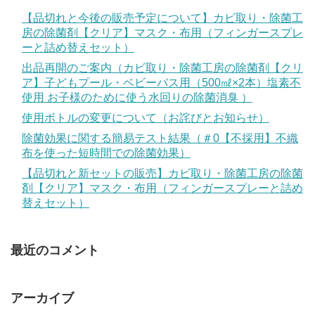
【品切れと今後の販売予定について】カビ取り・除菌工
房の除菌剤【クリア】マスク・布用（フィンガースプレ
ーと詰め替えセット）
出品再開のご案内（カビ取り・除菌工房の除菌剤【クリ
ア】子どもプール・ベビーバス用（500㎖×2本）塩素不
使用 お子様のために使う水回りの除菌消臭 ）
使用ボトルの変更について（お詫びとお知らせ）
除菌効果に関する簡易テスト結果（＃0【不採用】不織
布を使った短時間での除菌効果）
【品切れと新セットの販売】カビ取り・除菌工房の除菌
剤【クリア】マスク・布用（フィンガースプレーと詰め
替えセット）
最近のコメント
アーカイブ